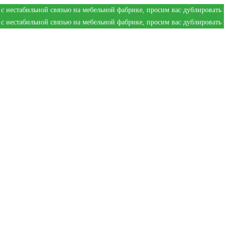
ьной связью на мебельной фабрике, просим вас дублировать заказ в
МА
ьной связью на мебельной фабрике, просим вас дублировать заказ в
МА